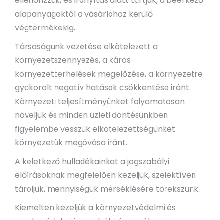
ellenőrizzük, és irányítás alatt tartjuk, a beérkező
alapanyagoktól a vásárlóhoz kerülő
végtermékekig.
Társaságunk vezetése elkötelezett a
környezetszennyezés, a káros
környezetterhelések megelőzése, a környezetre
gyakorolt negatív hatások csökkentése iránt.
Környezeti teljesítményünket folyamatosan
növeljük és minden üzleti döntésünkben
figyelembe vesszük elkötelezettségünket
környezetük megóvása iránt.
A keletkező hulladékainkat a jogszabályi
előírásoknak megfelelően kezeljük, szelektíven
tároljuk, mennyiségük mérséklésére törekszünk.
Kiemelten kezeljük a környezetvédelmi és