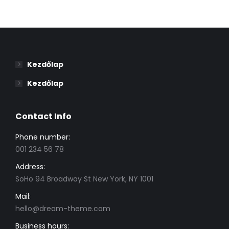
Kezdőlap
Kezdőlap
Contact Info
Phone number:
001 234 56 78
Address:
SoHo 94 Broadway St New York, NY 1001
Mail:
hello@dream-theme.com
Business hours: